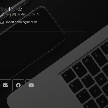
Robert Schulz
+49 (0) 39 49 / 51 07 77
robert.schulz@briol.de