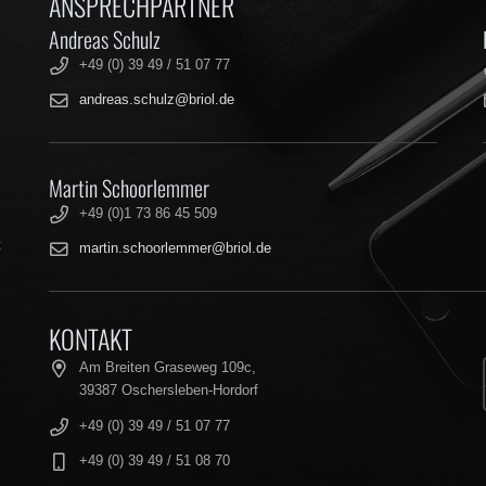
ANSPRECHPARTNER
Andreas Schulz
+49 (0) 39 49 / 51 07 77
andreas.schulz@briol.de
Martin Schoorlemmer
+49 (0)1 73 86 45 509
t
martin.schoorlemmer@briol.de
KONTAKT
Am Breiten Graseweg 109c,
39387 Oschersleben-Hordorf
+49 (0) 39 49 / 51 07 77
+49 (0) 39 49 / 51 08 70