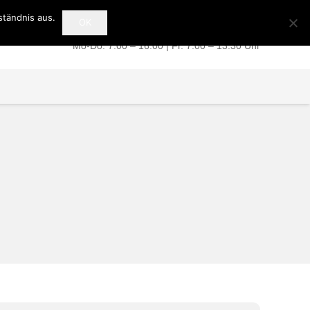
ständnis aus.
OK
+49 (0) 39 49 / 51 07 77
Mo-Do: 7:00 – 16:00 | Fr. 7:00 – 13:30 Uhr