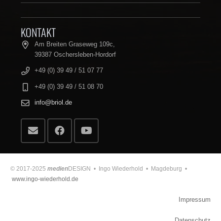
KONTAKT
Am Breiten Graseweg 109c,
39387 Oschersleben-Hordorf
+49 (0) 39 49 / 51 07 77
+49 (0) 39 49 / 51 08 70
info@briol.de
© 2017-2025
medien
DESIGN • Ingo Wiederhold • Magdeburg •
www.ingo-wiederhold.de
Impressum
Datenschutz