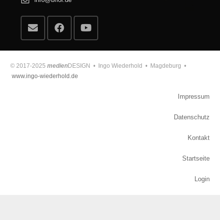
info@briol.de
© 2017-2025
medien
DESIGN • Ingo Wiederhold • Magdeburg •
www.ingo-wiederhold.de
Impressum
Datenschutz
Kontakt
Startseite
Login