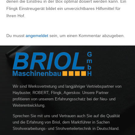
denen die Einstreu in der Box optimal dosiert werden kann. Ein
Flingk Einstreugerät bildet ein unverzichtbares Hilfsmittel für
Ihren Hof.
Du musst
angemeldet
sein, um einen Kommentar abzugeben.
Wir sind Werksvertretung und langjähriger Vertriebspartner von
Haybuster, ROBERT, Flingk, Agerskov. Unsere Partner
profitieren von unserem Erfahrungsschatz bei der Neu- und
Weiterentwicklung.
Sprechen Sie mit uns und Vertrauen auch Sie auf die Qualität
und die Erfahrung von Briol, dem Marktführer in Sachen
Strohverarbeitungs- und Strohverteilertechnik in Deutschland.