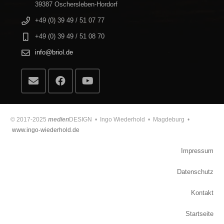
39387 Oschersleben-Hordorf
+49 (0) 39 49 / 51 07 77
+49 (0) 39 49 / 51 08 70
info@briol.de
© 2017-2025
medien
DESIGN • Ingo Wiederhold • Magdeburg •
www.ingo-wiederhold.de
Impressum
Datenschutz
Kontakt
Startseite