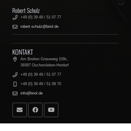
Robert Schulz
+49 (0) 39 49 / 51 07 77
robert.schulz@briol.de
KONTAKT
Am Breiten Graseweg 109c,
39387 Oschersleben-Hordorf
+49 (0) 39 49 / 51 07 77
+49 (0) 39 49 / 51 08 70
info@briol.de