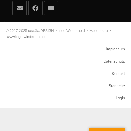
© 2017-2025
medien
DESIGN • Ingo Wiederhold • Magdeburg •
www.ingo-wiederhold.de
Impressum
Datenschutz
Kontakt
Startseite
Login