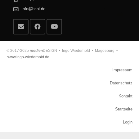
info@briol.de
© 2017-2025
medien
DESIGN • Ingo Wiederhold • Magdeburg •
www.ingo-wiederhold.de
Impressum
Datenschutz
Kontakt
Startseite
Login