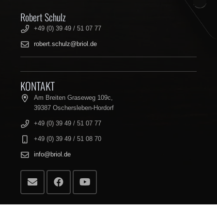
Robert Schulz
+49 (0) 39 49 / 51 07 77
robert.schulz@briol.de
KONTAKT
Am Breiten Graseweg 109c,
39387 Oschersleben-Hordorf
+49 (0) 39 49 / 51 07 77
+49 (0) 39 49 / 51 08 70
info@briol.de