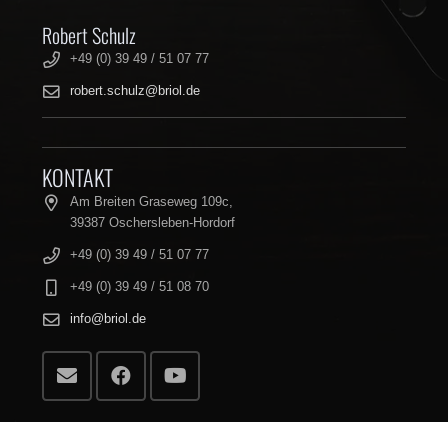
Robert Schulz
+49 (0) 39 49 / 51 07 77
robert.schulz@briol.de
KONTAKT
Am Breiten Graseweg 109c,
39387 Oschersleben-Hordorf
+49 (0) 39 49 / 51 07 77
+49 (0) 39 49 / 51 08 70
info@briol.de