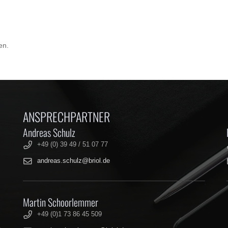
en.
ANSPRECHPARTNER
Andreas Schulz
+49 (0) 39 49 / 51 07 77
andreas.schulz@briol.de
Martin Schoorlemmer
+49 (0)1 73 86 45 509