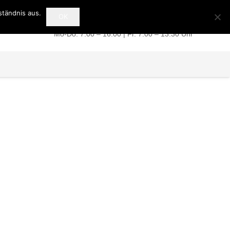
ständnis aus.
OK
+49 (0) 39 49 / 51 07 77
Mo-Do: 7:00 – 16:00 | Fr. 7:00 – 13:30 Uhr