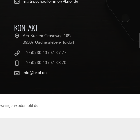
t
martin.schoorlemmer@briol.de
KONTAKT
Am Breiten Graseweg 109c,
39387 Oschersleben-Hordorf
+49 (0) 39 49 / 51 07 77
+49 (0) 39 49 / 51 08 70
info@briol.de
ww.ingo-wiederhold.de