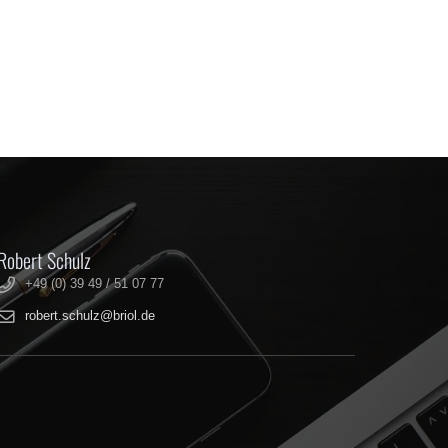
Robert Schulz
+49 (0) 39 49 / 51 07 77
robert.schulz@briol.de