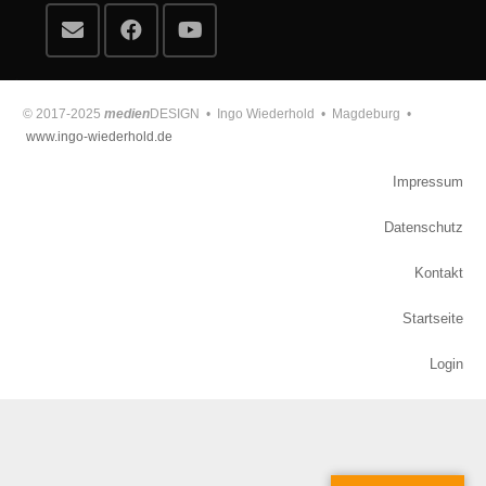
© 2017-2025
medien
DESIGN • Ingo Wiederhold • Magdeburg •
www.ingo-wiederhold.de
Impressum
Datenschutz
Kontakt
Startseite
Login