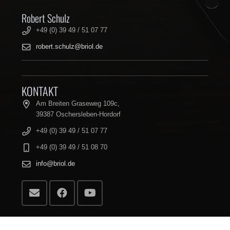
Robert Schulz
+49 (0) 39 49 / 51 07 77
robert.schulz@briol.de
KONTAKT
Am Breiten Graseweg 109c,
39387 Oschersleben-Hordorf
+49 (0) 39 49 / 51 07 77
+49 (0) 39 49 / 51 08 70
info@briol.de