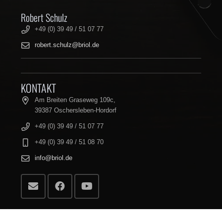
Robert Schulz
+49 (0) 39 49 / 51 07 77
robert.schulz@briol.de
KONTAKT
Am Breiten Graseweg 109c,
39387 Oschersleben-Hordorf
+49 (0) 39 49 / 51 07 77
+49 (0) 39 49 / 51 08 70
info@briol.de