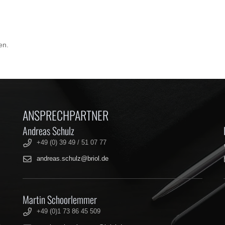
en.
ANSPRECHPARTNER
Andreas Schulz
+49 (0) 39 49 / 51 07 77
andreas.schulz@briol.de
Martin Schoorlemmer
+49 (0)1 73 86 45 509