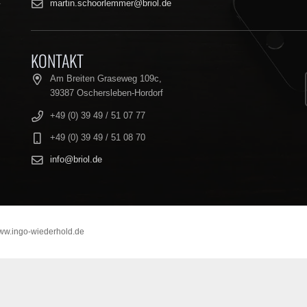
t
martin.schoorlemmer@briol.de
KONTAKT
Am Breiten Graseweg 109c,
39387 Oschersleben-Hordorf
+49 (0) 39 49 / 51 07 77
+49 (0) 39 49 / 51 08 70
info@briol.de
ww.ingo-wiederhold.de