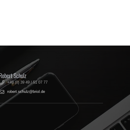
Robert Schulz
+49 (0) 39 49 / 51 07 77
robert.schulz@briol.de