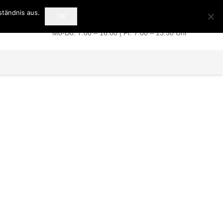
ständnis aus.
OK
+49 (0) 39 49 / 51 07 77
Mo-Do: 7:00 – 16:00 | Fr. 7:00 – 13:30 Uhr