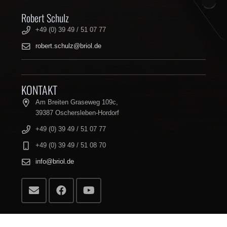
Robert Schulz
+49 (0) 39 49 / 51 07 77
robert.schulz@briol.de
KONTAKT
Am Breiten Graseweg 109c,
39387 Oschersleben-Hordorf
+49 (0) 39 49 / 51 07 77
+49 (0) 39 49 / 51 08 70
info@briol.de