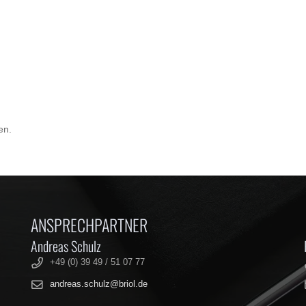
en.
ANSPRECHPARTNER
Andreas Schulz
+49 (0) 39 49 / 51 07 77
andreas.schulz@briol.de