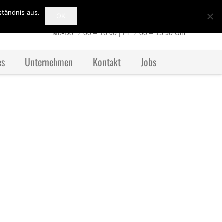
ständnis aus.
OK
+49 (0) 39 49 / 51 07 77
Mo-Do: 7:00 – 16:00 | Fr. 7:00 – 13:30 Uhr
es
Unternehmen
Kontakt
Jobs