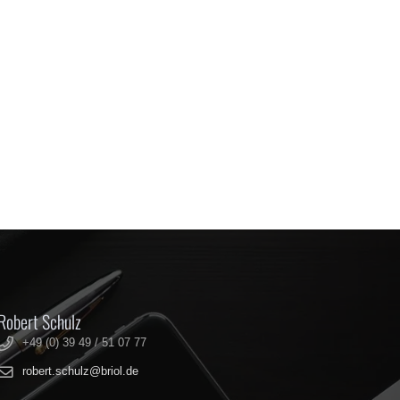
Robert Schulz
+49 (0) 39 49 / 51 07 77
robert.schulz@briol.de