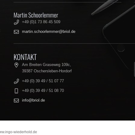
Martin Schoorlemmer
+49 (0)1 73 86 45 509
t
martin.schoorlemmer@briol.de
KONTAKT
Am Breiten Graseweg 109c,
39387 Oschersleben-Hordorf
+49 (0) 39 49 / 51 07 77
+49 (0) 39 49 / 51 08 70
info@briol.de
ww.ingo-wiederhold.de