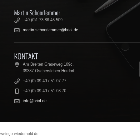
Martin Schoorlemmer
+49 (0)1 73 86 45 509
t
martin.schoorlemmer@briol.de
KONTAKT
Am Breiten Graseweg 109c,
39387 Oschersleben-Hordorf
+49 (0) 39 49 / 51 07 77
+49 (0) 39 49 / 51 08 70
info@briol.de
ww.ingo-wiederhold.de