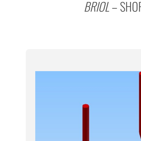
BRIOL
– SHO