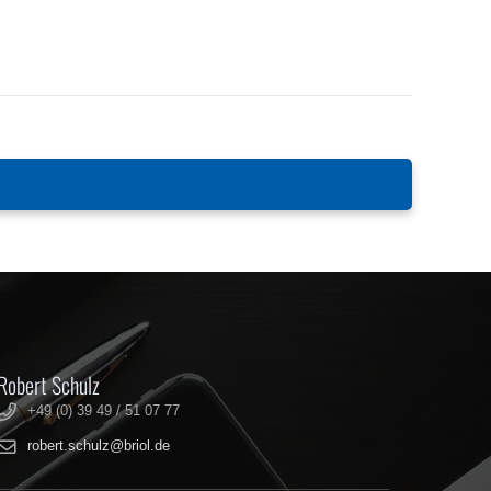
SIEB 36 MM PASSEND FÜR TEAGLE
STROHMÜHLE
Robert Schulz
+49 (0) 39 49 / 51 07 77
robert.schulz@briol.de