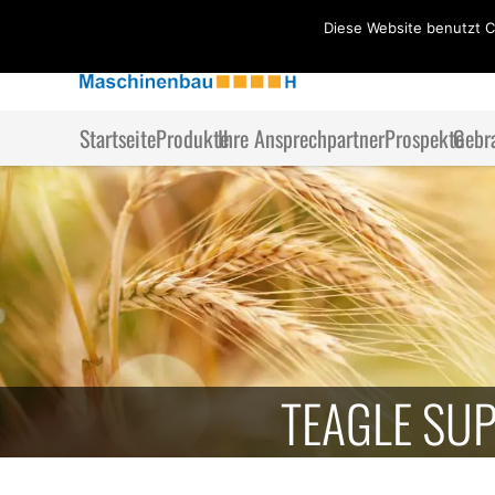
Diese Website benutzt C
Startseite
Produkte
Ihre Ansprechpartner
Prospekte
Gebr
TEAGLE SU