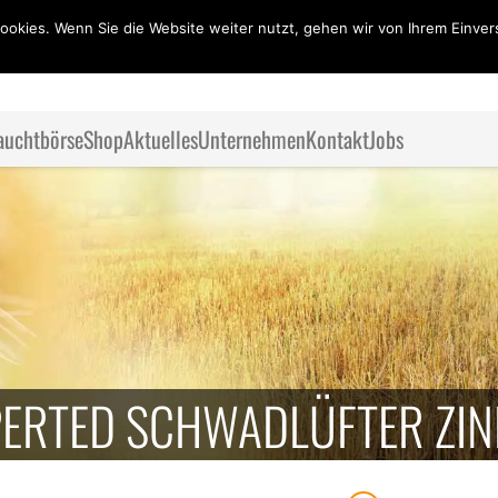
ookies. Wenn Sie die Website weiter nutzt, gehen wir von Ihrem Einver
auchtbörse
Shop
Aktuelles
Unternehmen
Kontakt
Jobs
PERTED SCHWADLÜFTER ZIN