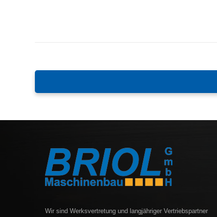
SIEB 18 MM PASSEND FÜR TEAGLE
LANGE BUCHSE PASSEND FÜR
STROHMÜHLE
MÜHLENROTOR TEAGLE TOMAHAWK
STROHMÜHLE
Wir sind Werksvertretung und langjähriger Vertriebspartner