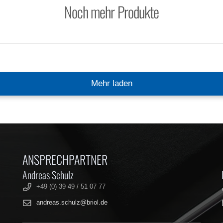
Noch mehr Produkte
SIEB 10 MM PASSEND FÜR TEAGLE
SIEB 21 MM PASSEND FÜR TEAGLE
Mehr laden
STROHMÜHLE
STROHMÜHLE
ANSPRECHPARTNER
Andreas Schulz
+49 (0) 39 49 / 51 07 77
andreas.schulz@briol.de